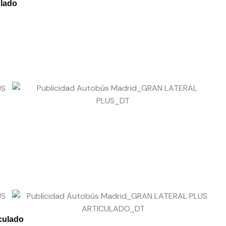
ulado
culado