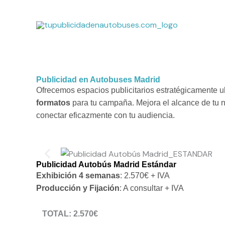
Ir
al
contenido
Publicidad en Autobuses Madrid
Ofrecemos espacios publicitarios estratégicamente 
formatos
para tu campaña. Mejora el alcance de tu n
conectar eficazmente con tu audiencia.
Publicidad Autobús Madrid Estándar
Exhibición 4 semanas
: 2.570€ + IVA
Producción y Fijación
: A consultar + IVA
TOTAL: 2.570€
* NO INCLUIDOS: producción, fijación del vinilo e IVA